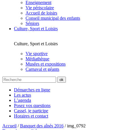
Enseignement
Vie périscolaire
Accueil de loisirs
Conseil municipal des enfants
Séniors
Culture, Sport et Loisirs
Culture, Sport et Loisirs
Vie sportive
Médiathèque
Musées et expositions
Carnaval et géants
Démarches en ligne
Les actus
L’agenda
Posez vos questions
Cassel, je participe
Horaires et contact
Accueil
/
Banquet des aînés 2016
/
img_0792