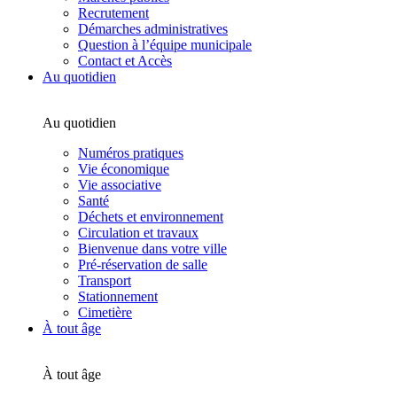
Recrutement
Démarches administratives
Question à l’équipe municipale
Contact et Accès
Au quotidien
Au quotidien
Numéros pratiques
Vie économique
Vie associative
Santé
Déchets et environnement
Circulation et travaux
Bienvenue dans votre ville
Pré-réservation de salle
Transport
Stationnement
Cimetière
À tout âge
À tout âge