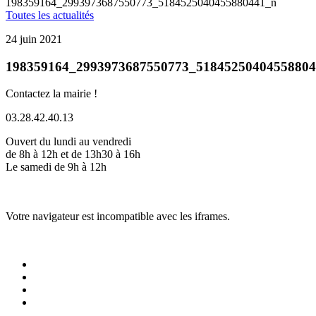
198359164_2993973687550773_5184525040455880441_n
Toutes les actualités
24 juin 2021
198359164_2993973687550773_5184525040455880
Contactez la mairie !
03.28.42.40.13
Ouvert du lundi au vendredi
de 8h à 12h et de 13h30 à 16h
Le samedi de 9h à 12h
Votre navigateur est incompatible avec les iframes.