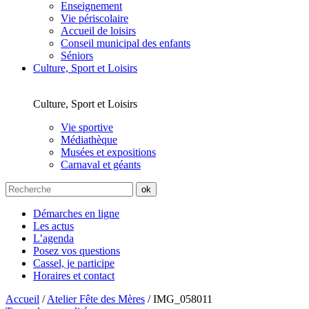
Enseignement
Vie périscolaire
Accueil de loisirs
Conseil municipal des enfants
Séniors
Culture, Sport et Loisirs
Culture, Sport et Loisirs
Vie sportive
Médiathèque
Musées et expositions
Carnaval et géants
Démarches en ligne
Les actus
L’agenda
Posez vos questions
Cassel, je participe
Horaires et contact
Accueil
/
Atelier Fête des Mères
/
IMG_058011