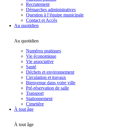
Recrutement
Démarches administratives
Question à l’équipe municipale
Contact et Accès
Au quotidien
Au quotidien
Numéros pratiques
Vie économique
Vie associative
Santé
Déchets et environnement
Circulation et travaux
Bienvenue dans votre ville
Pré-réservation de salle
Transport
Stationnement
Cimetière
À tout âge
À tout âge