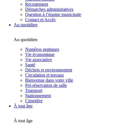
Recrutement
Démarches administratives
Question à l’équipe municipale
Contact et Accès
Au quotidien
Au quotidien
Numéros pratiques
Vie économique
Vie associative
Santé
Déchets et environnement
Circulation et travaux
Bienvenue dans votre ville
Pré-réservation de salle
Transport
Stationnement
Cimetière
À tout âge
À tout âge