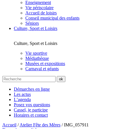
Enseignement
Vie périscolaire
Accueil de loisirs
Conseil municipal des enfants
Séniors
Culture, Sport et Loisirs
Culture, Sport et Loisirs
Vie sportive
Médiathèque
Musées et expositions
Carnaval et géants
Démarches en ligne
Les actus
L’agenda
Posez vos questions
Cassel, je participe
Horaires et contact
Accueil
/
Atelier Fête des Mères
/
IMG_057911