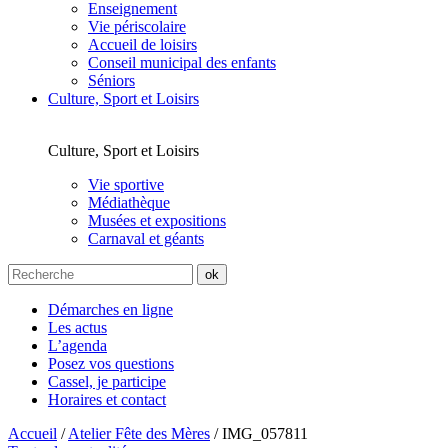
Enseignement
Vie périscolaire
Accueil de loisirs
Conseil municipal des enfants
Séniors
Culture, Sport et Loisirs
Culture, Sport et Loisirs
Vie sportive
Médiathèque
Musées et expositions
Carnaval et géants
Démarches en ligne
Les actus
L’agenda
Posez vos questions
Cassel, je participe
Horaires et contact
Accueil
/
Atelier Fête des Mères
/
IMG_057811