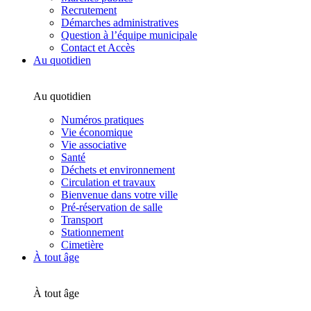
Recrutement
Démarches administratives
Question à l’équipe municipale
Contact et Accès
Au quotidien
Au quotidien
Numéros pratiques
Vie économique
Vie associative
Santé
Déchets et environnement
Circulation et travaux
Bienvenue dans votre ville
Pré-réservation de salle
Transport
Stationnement
Cimetière
À tout âge
À tout âge