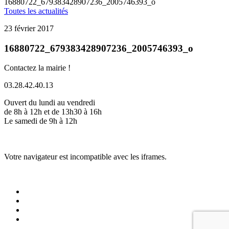
16880722_679383428907236_2005746393_o
Toutes les actualités
23 février 2017
16880722_679383428907236_2005746393_o
Contactez la mairie !
03.28.42.40.13
Ouvert du lundi au vendredi
de 8h à 12h et de 13h30 à 16h
Le samedi de 9h à 12h
Votre navigateur est incompatible avec les iframes.