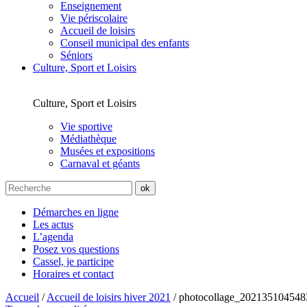
Enseignement
Vie périscolaire
Accueil de loisirs
Conseil municipal des enfants
Séniors
Culture, Sport et Loisirs
Culture, Sport et Loisirs
Vie sportive
Médiathèque
Musées et expositions
Carnaval et géants
Démarches en ligne
Les actus
L’agenda
Posez vos questions
Cassel, je participe
Horaires et contact
Accueil
/
Accueil de loisirs hiver 2021
/
photocollage_202135104548