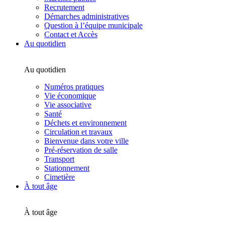
Recrutement
Démarches administratives
Question à l’équipe municipale
Contact et Accès
Au quotidien
Au quotidien
Numéros pratiques
Vie économique
Vie associative
Santé
Déchets et environnement
Circulation et travaux
Bienvenue dans votre ville
Pré-réservation de salle
Transport
Stationnement
Cimetière
À tout âge
À tout âge