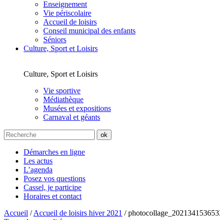
Enseignement
Vie périscolaire
Accueil de loisirs
Conseil municipal des enfants
Séniors
Culture, Sport et Loisirs
Culture, Sport et Loisirs
Vie sportive
Médiathèque
Musées et expositions
Carnaval et géants
Démarches en ligne
Les actus
L’agenda
Posez vos questions
Cassel, je participe
Horaires et contact
Accueil
/
Accueil de loisirs hiver 2021
/
photocollage_202134153653