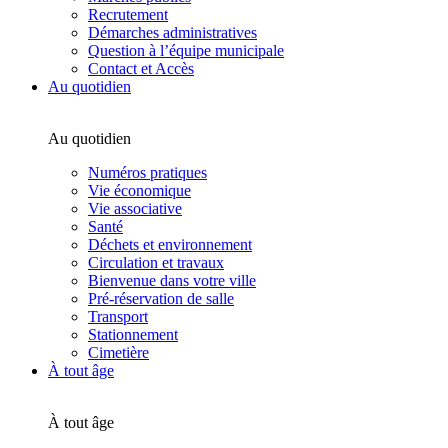
Recrutement
Démarches administratives
Question à l’équipe municipale
Contact et Accès
Au quotidien
Au quotidien
Numéros pratiques
Vie économique
Vie associative
Santé
Déchets et environnement
Circulation et travaux
Bienvenue dans votre ville
Pré-réservation de salle
Transport
Stationnement
Cimetière
À tout âge
À tout âge