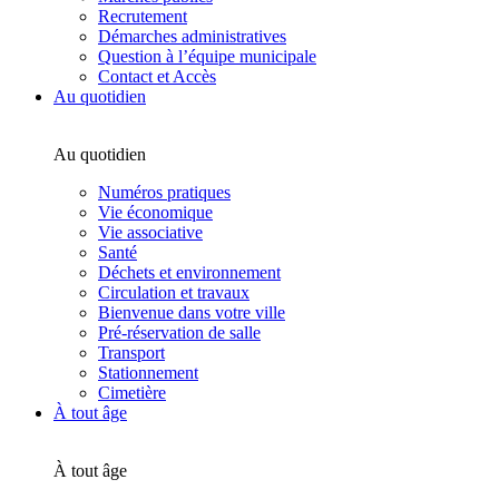
Recrutement
Démarches administratives
Question à l’équipe municipale
Contact et Accès
Au quotidien
Au quotidien
Numéros pratiques
Vie économique
Vie associative
Santé
Déchets et environnement
Circulation et travaux
Bienvenue dans votre ville
Pré-réservation de salle
Transport
Stationnement
Cimetière
À tout âge
À tout âge