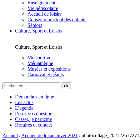
Enseignement
Vie périscolaire
Accueil de loisirs
Conseil municipal des enfants
Séniors
Culture, Sport et Loisirs
Culture, Sport et Loisirs
Vie sportive
Médiathèque
Musées et expositions
Carnaval et géants
Démarches en ligne
Les actus
L’agenda
Posez vos questions
Cassel, je participe
Horaires et contact
Accueil
/
Accueil de loisirs hiver 2021
/
photocollage_20212261727