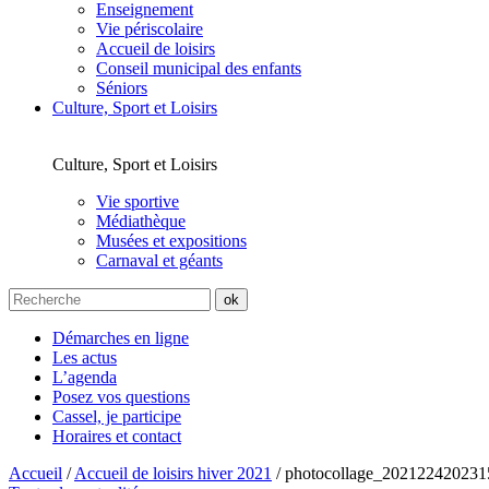
Enseignement
Vie périscolaire
Accueil de loisirs
Conseil municipal des enfants
Séniors
Culture, Sport et Loisirs
Culture, Sport et Loisirs
Vie sportive
Médiathèque
Musées et expositions
Carnaval et géants
Démarches en ligne
Les actus
L’agenda
Posez vos questions
Cassel, je participe
Horaires et contact
Accueil
/
Accueil de loisirs hiver 2021
/
photocollage_20212242023