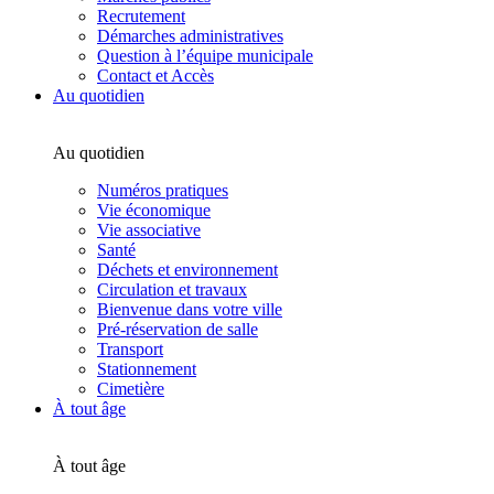
Recrutement
Démarches administratives
Question à l’équipe municipale
Contact et Accès
Au quotidien
Au quotidien
Numéros pratiques
Vie économique
Vie associative
Santé
Déchets et environnement
Circulation et travaux
Bienvenue dans votre ville
Pré-réservation de salle
Transport
Stationnement
Cimetière
À tout âge
À tout âge