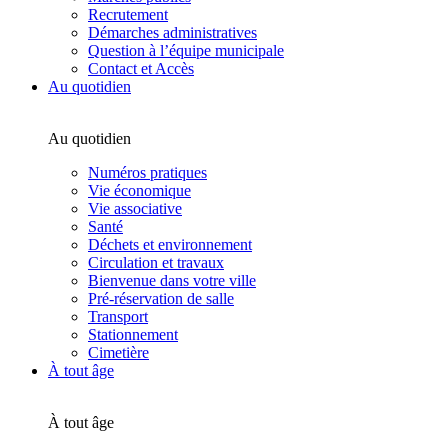
Recrutement
Démarches administratives
Question à l’équipe municipale
Contact et Accès
Au quotidien
Au quotidien
Numéros pratiques
Vie économique
Vie associative
Santé
Déchets et environnement
Circulation et travaux
Bienvenue dans votre ville
Pré-réservation de salle
Transport
Stationnement
Cimetière
À tout âge
À tout âge