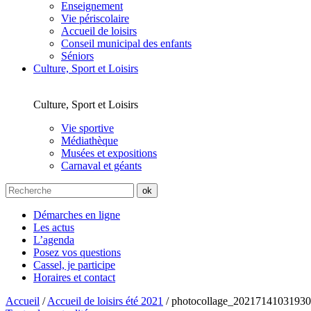
Enseignement
Vie périscolaire
Accueil de loisirs
Conseil municipal des enfants
Séniors
Culture, Sport et Loisirs
Culture, Sport et Loisirs
Vie sportive
Médiathèque
Musées et expositions
Carnaval et géants
Démarches en ligne
Les actus
L’agenda
Posez vos questions
Cassel, je participe
Horaires et contact
Accueil
/
Accueil de loisirs été 2021
/
photocollage_2021714103193