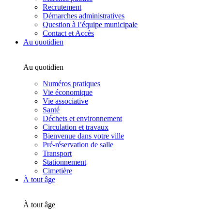
Recrutement
Démarches administratives
Question à l’équipe municipale
Contact et Accès
Au quotidien
Au quotidien
Numéros pratiques
Vie économique
Vie associative
Santé
Déchets et environnement
Circulation et travaux
Bienvenue dans votre ville
Pré-réservation de salle
Transport
Stationnement
Cimetière
À tout âge
À tout âge