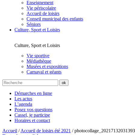
Enseignement
Vie périscolaire
Accueil de loisirs
Conseil municipal des enfants
Séniors
Culture, Sport et Loisirs
Culture, Sport et Loisirs
Vie sportive
Médiathèque
Musées et expositions
Carnaval et géants
Démarches en ligne
Les actus
L’agenda
Posez vos questions
Cassel, je participe
Horaires et contact
Accueil
/
Accueil de loisirs été 2021
/
photocollage_2021713203139