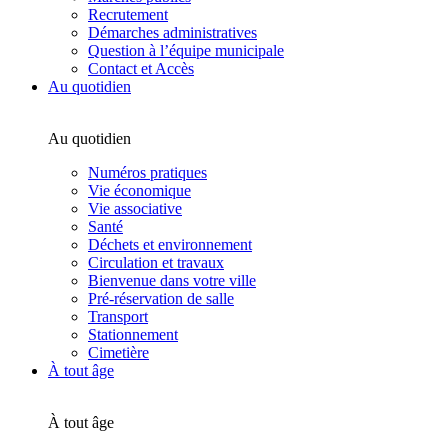
Recrutement
Démarches administratives
Question à l’équipe municipale
Contact et Accès
Au quotidien
Au quotidien
Numéros pratiques
Vie économique
Vie associative
Santé
Déchets et environnement
Circulation et travaux
Bienvenue dans votre ville
Pré-réservation de salle
Transport
Stationnement
Cimetière
À tout âge
À tout âge