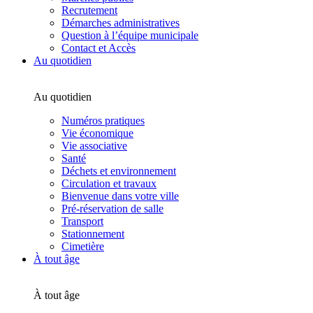
Recrutement
Démarches administratives
Question à l’équipe municipale
Contact et Accès
Au quotidien
Au quotidien
Numéros pratiques
Vie économique
Vie associative
Santé
Déchets et environnement
Circulation et travaux
Bienvenue dans votre ville
Pré-réservation de salle
Transport
Stationnement
Cimetière
À tout âge
À tout âge