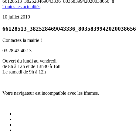
66128513_382528469043336_8035839942020038656_n
Toutes les actualités
10 juillet 2019
66128513_382528469043336_803583994202003865
Contactez la mairie !
03.28.42.40.13
Ouvert du lundi au vendredi
de 8h à 12h et de 13h30 à 16h
Le samedi de 9h à 12h
Votre navigateur est incompatible avec les iframes.