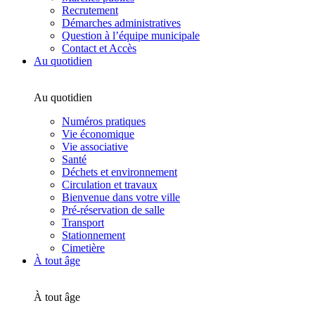
Recrutement
Démarches administratives
Question à l’équipe municipale
Contact et Accès
Au quotidien
Au quotidien
Numéros pratiques
Vie économique
Vie associative
Santé
Déchets et environnement
Circulation et travaux
Bienvenue dans votre ville
Pré-réservation de salle
Transport
Stationnement
Cimetière
À tout âge
À tout âge