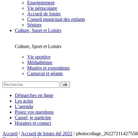
Enseignement
Vie périscolaire
Accueil de loisirs
Conseil municipal des enfants
Séniors
Culture, Sport et Loisirs
Culture, Sport et Loisirs
Vie sportive
Médiathèque
Musées et expositions
Carnaval et géants
Démarches en ligne
Les actus
L’agenda
Posez vos questions
Cassel, je participe
Horaires et contact
Accueil
/
Accueil de loisirs été 2022
/
photocollage_20227211427558