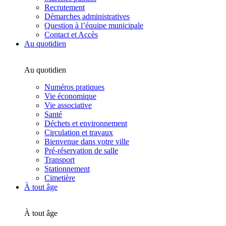
Recrutement
Démarches administratives
Question à l’équipe municipale
Contact et Accès
Au quotidien
Au quotidien
Numéros pratiques
Vie économique
Vie associative
Santé
Déchets et environnement
Circulation et travaux
Bienvenue dans votre ville
Pré-réservation de salle
Transport
Stationnement
Cimetière
À tout âge
À tout âge