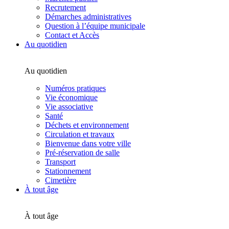
Recrutement
Démarches administratives
Question à l’équipe municipale
Contact et Accès
Au quotidien
Au quotidien
Numéros pratiques
Vie économique
Vie associative
Santé
Déchets et environnement
Circulation et travaux
Bienvenue dans votre ville
Pré-réservation de salle
Transport
Stationnement
Cimetière
À tout âge
À tout âge