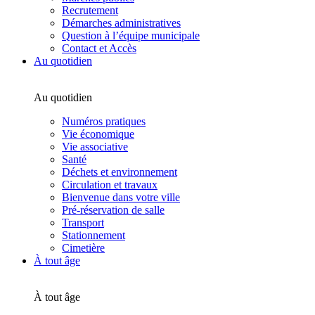
Recrutement
Démarches administratives
Question à l’équipe municipale
Contact et Accès
Au quotidien
Au quotidien
Numéros pratiques
Vie économique
Vie associative
Santé
Déchets et environnement
Circulation et travaux
Bienvenue dans votre ville
Pré-réservation de salle
Transport
Stationnement
Cimetière
À tout âge
À tout âge