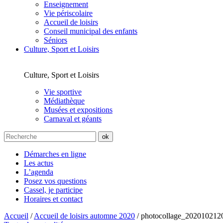
Enseignement
Vie périscolaire
Accueil de loisirs
Conseil municipal des enfants
Séniors
Culture, Sport et Loisirs
Culture, Sport et Loisirs
Vie sportive
Médiathèque
Musées et expositions
Carnaval et géants
Démarches en ligne
Les actus
L’agenda
Posez vos questions
Cassel, je participe
Horaires et contact
Accueil
/
Accueil de loisirs automne 2020
/
photocollage_202010212