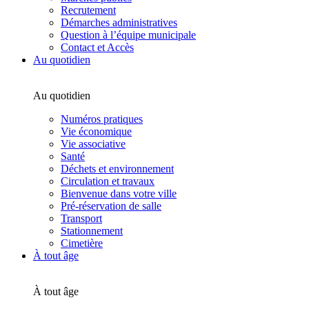
Recrutement
Démarches administratives
Question à l’équipe municipale
Contact et Accès
Au quotidien
Au quotidien
Numéros pratiques
Vie économique
Vie associative
Santé
Déchets et environnement
Circulation et travaux
Bienvenue dans votre ville
Pré-réservation de salle
Transport
Stationnement
Cimetière
À tout âge
À tout âge