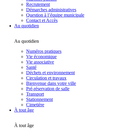
Recrutement
Démarches administratives
Question à l’équipe municipale
Contact et Accès
Au quotidien
Au quotidien
Numéros pratiques
Vie économique
Vie associative
Santé
Déchets et environnement
Circulation et travaux
Bienvenue dans votre ville
Pré-réservation de salle
Transport
Stationnement
Cimetière
À tout âge
À tout âge