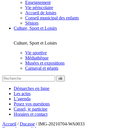
Enseignement
Vie périscolaire
Accueil de loisirs
Conseil municipal des enfants
Séniors
Culture, Sport et Loisirs
Culture, Sport et Loisirs
Vie sportive
Médiathèque
Musées et expositions
Carnaval et géants
Démarches en ligne
Les actus
L’agenda
Posez vos questions
Cassel, je participe
Horaires et contact
Accueil
/
Ducasse
/
IMG-20210704-WA0033