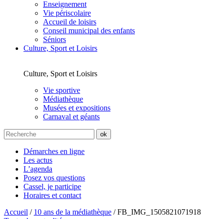
Enseignement
Vie périscolaire
Accueil de loisirs
Conseil municipal des enfants
Séniors
Culture, Sport et Loisirs
Culture, Sport et Loisirs
Vie sportive
Médiathèque
Musées et expositions
Carnaval et géants
Démarches en ligne
Les actus
L’agenda
Posez vos questions
Cassel, je participe
Horaires et contact
Accueil
/
10 ans de la médiathèque
/
FB_IMG_1505821071918