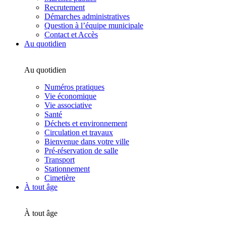
Recrutement
Démarches administratives
Question à l’équipe municipale
Contact et Accès
Au quotidien
Au quotidien
Numéros pratiques
Vie économique
Vie associative
Santé
Déchets et environnement
Circulation et travaux
Bienvenue dans votre ville
Pré-réservation de salle
Transport
Stationnement
Cimetière
À tout âge
À tout âge