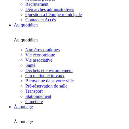
Recrutement
Démarches administratives
Question à l’équipe municipale
Contact et Accès
Au quotidien
Au quotidien
Numéros pratiques
Vie économique
Vie associative
Santé
Déchets et environnement
Circulation et travaux
Bienvenue dans votre ville
Pré-réservation de salle
Transport
Stationnement
Cimetière
À tout âge
À tout âge