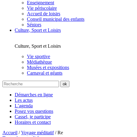
Enseignement
Vie périscolaire
Accueil de loisirs
Conseil municipal des enfants
Séniors
Culture, Sport et Loisirs
Culture, Sport et Loisirs
Vie sportive
Médiathèque
Musées et expositions
Carnaval et géants
Démarches en ligne
Les actus
L’agenda
Posez vos questions
Cassel, je participe
Horaires et contact
Accueil
/
Voyage méditatif
/
Re