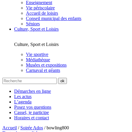
Enseignement
Vie périscolaire
Accueil de loisirs
Conseil municipal des enfants
Séniors
Culture, Sport et Loisirs
Culture, Sport et Loisirs
Vie sportive
Médiathèque
Musées et expositions
Carnaval et géants
Démarches en ligne
Les actus
L’agenda
Posez vos questions
Cassel, je participe
Horaires et contact
Accueil
/
Soirée Ados
/
bowling800