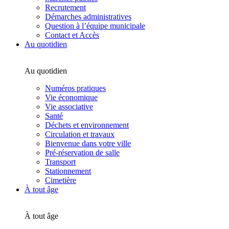
Recrutement
Démarches administratives
Question à l’équipe municipale
Contact et Accès
Au quotidien
Au quotidien
Numéros pratiques
Vie économique
Vie associative
Santé
Déchets et environnement
Circulation et travaux
Bienvenue dans votre ville
Pré-réservation de salle
Transport
Stationnement
Cimetière
À tout âge
À tout âge