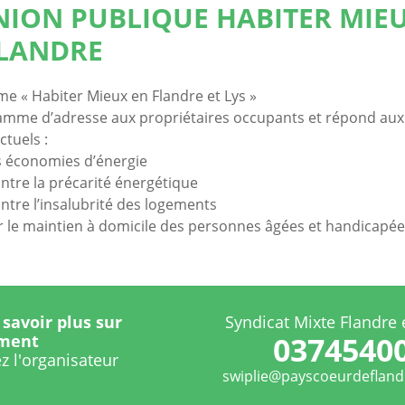
NION PUBLIQUE HABITER MIE
FLANDRE
 « Habiter Mieux en Flandre et Lys »
amme d’adresse aux propriétaires occupants et répond aux
ctuels :
s économies d’énergie
ontre la précarité énergétique
ontre l’insalubrité des logements
r le maintien à domicile des personnes âgées et handicapé
savoir plus sur
Syndicat Mixte Flandre 
0374540
ement
z l'organisateur
swiplie@payscoeurdefland