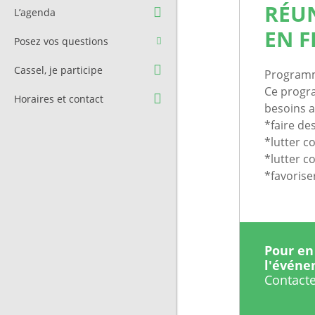
Question à l’équipe
Pré-réservation de salle
RÉU
L’agenda
municipale
Transport
EN 
Posez vos questions
Contact et Accès
Stationnement
Cassel, je participe
Programme
Cimetière
Ce progr
Horaires et contact
besoins a
*faire de
*lutter c
*lutter c
*favorise
Pour en 
l'évén
Contacte