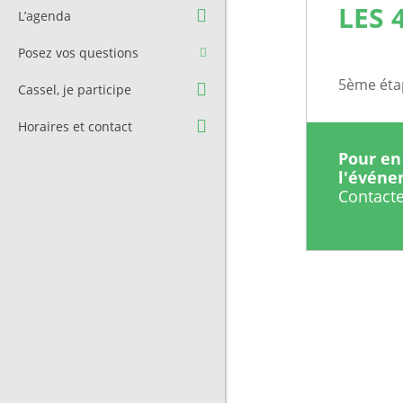
Question à l’équipe
Pré-réservation de salle
LES 
L’agenda
municipale
Transport
Posez vos questions
Contact et Accès
Stationnement
5ème étap
Cassel, je participe
Cimetière
Horaires et contact
Pour en 
l'évén
Contacte