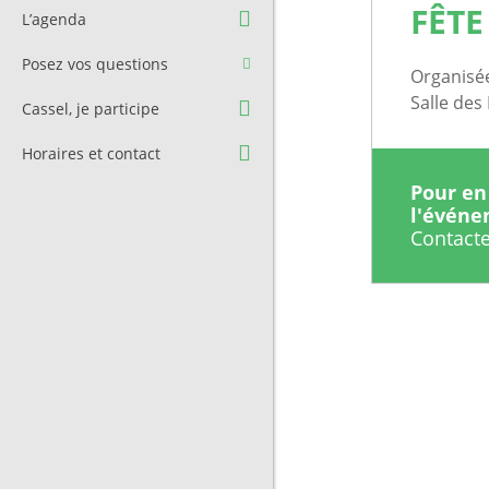
Question à l’équipe
Pré-réservation de salle
FÊTE
L’agenda
municipale
Transport
Posez vos questions
Contact et Accès
Organisée
Stationnement
Salle des
Cassel, je participe
Cimetière
Horaires et contact
Pour en 
l'évén
Contacte