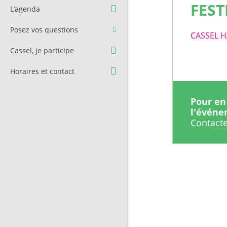
Question à l’équipe
Pré-réservation de salle
FEST
L’agenda
municipale
Transport
Posez vos questions
Contact et Accès
CASSEL H
Stationnement
Cassel, je participe
Cimetière
Horaires et contact
Pour en 
l'évén
Contacte