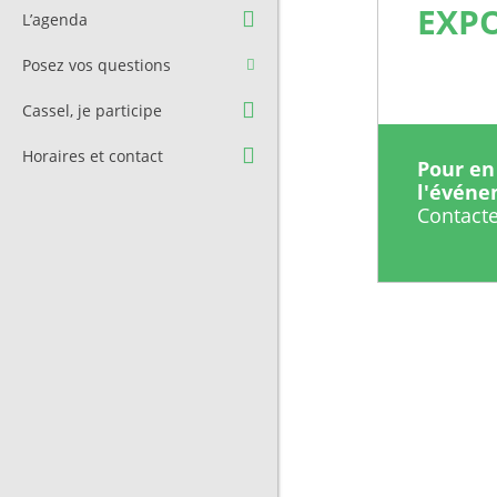
Question à l’équipe
Pré-réservation de salle
EXPO
L’agenda
municipale
Transport
Posez vos questions
Contact et Accès
Stationnement
Cassel, je participe
Cimetière
Horaires et contact
Pour en 
l'évén
Contacte