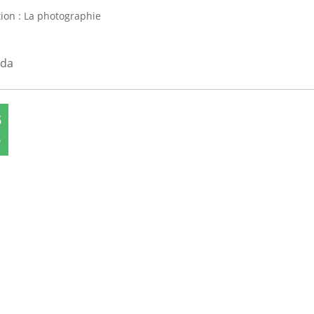
tion : La photographie
nda
5
5