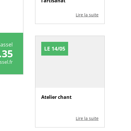
l’artisanat
Lire la suite
assel
LE 14/05
.35
sel.fr
Atelier chant
Lire la suite