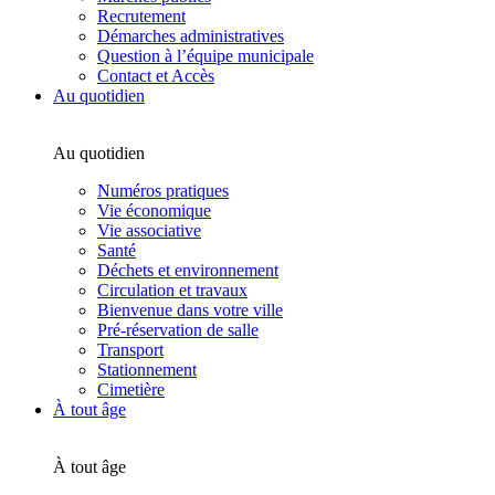
Recrutement
Démarches administratives
Question à l’équipe municipale
Contact et Accès
Au quotidien
Au quotidien
Numéros pratiques
Vie économique
Vie associative
Santé
Déchets et environnement
Circulation et travaux
Bienvenue dans votre ville
Pré-réservation de salle
Transport
Stationnement
Cimetière
À tout âge
À tout âge