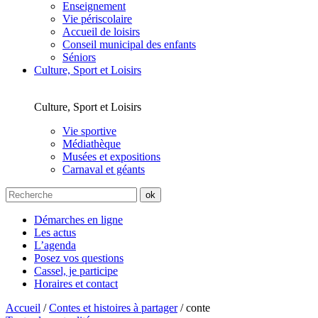
Enseignement
Vie périscolaire
Accueil de loisirs
Conseil municipal des enfants
Séniors
Culture, Sport et Loisirs
Culture, Sport et Loisirs
Vie sportive
Médiathèque
Musées et expositions
Carnaval et géants
Démarches en ligne
Les actus
L’agenda
Posez vos questions
Cassel, je participe
Horaires et contact
Accueil
/
Contes et histoires à partager
/
conte