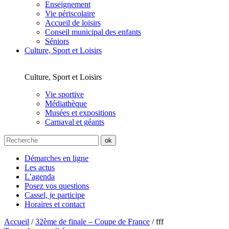
Enseignement
Vie périscolaire
Accueil de loisirs
Conseil municipal des enfants
Séniors
Culture, Sport et Loisirs
Culture, Sport et Loisirs
Vie sportive
Médiathèque
Musées et expositions
Carnaval et géants
Démarches en ligne
Les actus
L’agenda
Posez vos questions
Cassel, je participe
Horaires et contact
Accueil
/
32ème de finale – Coupe de France
/
fff