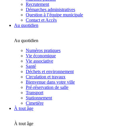
Recrutement
Démarches administratives
Question à l’équipe municipale
Contact et Accès
Au quotidien
Au quotidien
Numéros pratiques
Vie économique
Vie associative
Santé
Déchets et environnement
Circulation et travaux
Bienvenue dans votre ville
Pré-réservation de salle
Transport
Stationnement
Cimetière
À tout âge
À tout âge