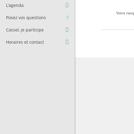
Question à l’équipe
Pré-réservation de salle
L’agenda
municipale
Transport
Votre navi
Posez vos questions
Contact et Accès
Stationnement
Cassel, je participe
Cimetière
Horaires et contact