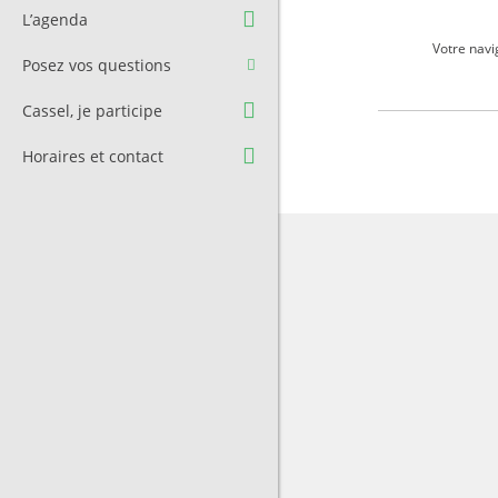
Question à l’équipe
Pré-réservation de salle
L’agenda
municipale
Transport
Votre navi
Posez vos questions
Contact et Accès
Stationnement
Cassel, je participe
Cimetière
Horaires et contact