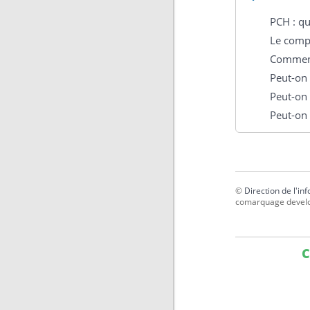
PCH : qu'
Le compl
Comment 
Peut-on 
Peut-on 
Peut-on 
©
Direction de l'in
comarquage devel
C