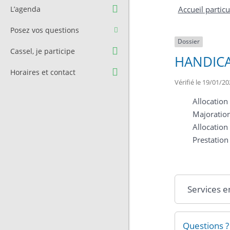
Question à l’équipe
Pré-réservation de salle
L’agenda
Accueil particu
municipale
Transport
Posez vos questions
Contact et Accès
Stationnement
Dossier
Cassel, je participe
HANDICA
Cimetière
Horaires et contact
Vérifié le 19/01/20
Allocation
Majoratio
Allocation
Prestatio
Services e
Questions ?