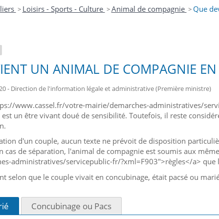
liers
Loisirs - Sports - Culture
Animal de compagnie
Que dev
>
>
>
IENT UN ANIMAL DE COMPAGNIE EN 
20 - Direction de l'information légale et administrative (Première ministre)
tps://www.cassel.fr/votre-mairie/demarches-administratives/ser
st un être vivant doué de sensibilité. Toutefois, il reste consid
n.
ation d'un couple, aucun texte ne prévoit de disposition particuli
 cas de séparation, l'animal de compagnie est soumis aux mêmes
s-administratives/servicepublic-fr/?xml=F903">règles</a> que l
ent selon que le couple vivait en concubinage, était pacsé ou mari
rié
Concubinage ou Pacs