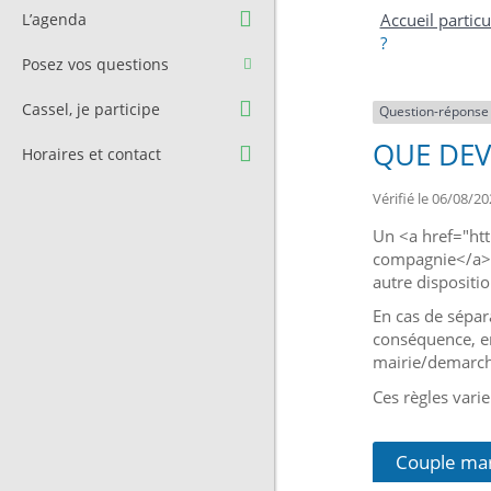
Question à l’équipe
Pré-réservation de salle
L’agenda
Accueil particu
municipale
?
Transport
Posez vos questions
Contact et Accès
Stationnement
Cassel, je participe
Question-réponse
Cimetière
QUE DEV
Horaires et contact
Vérifié le 06/08/20
Un <a href="ht
compagnie</a> e
autre dispositio
En cas de sépar
conséquence, en
mairie/demarche
Ces règles vari
Couple ma