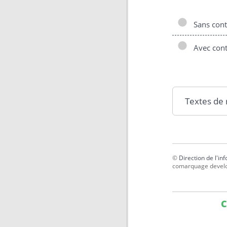
Sans cont
Avec cont
Textes de
©
Direction de l'in
comarquage devel
C