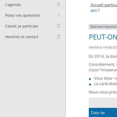
Question à l’équipe
Pré-réservation de salle
L’agenda
Accueil particu
municipale
ans ?
Transport
Posez vos questions
Contact et Accès
Stationnement
Cassel, je participe
Question-réponse
Cimetière
PEUT-ON
Horaires et contact
Vérifié le 14/06/20
En 2014, la dur
Concrètement, v
class="miseenev
Vous étiez 
La carte éta
Nous vous présen
Date de