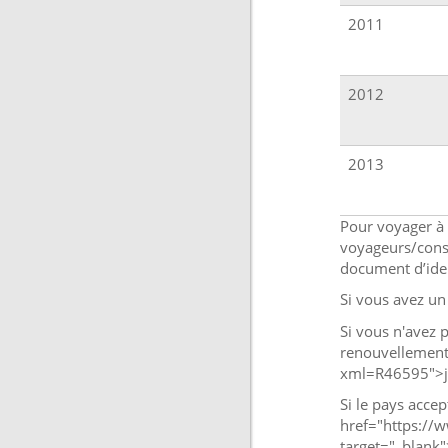
2011
2012
2013
Pour voyager à 
voyageurs/conse
document d’iden
Si vous avez un 
Si vous n'avez 
renouvellement 
xml=R46595">jus
Si le pays acce
href="https://w
target="_blank"