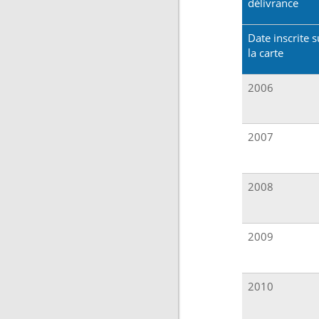
délivrance
Date inscrite s
la carte
2006
2007
2008
2009
2010