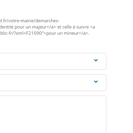
l.fr/votre-mairie/demarches-
entité pour un majeur</a> et celle à suivre <a
public-fr/?xml=F21090">pour un mineur</a>.