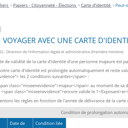
liers
Papiers - Citoyenneté - Élections
Carte d'identité
Peut-o
>
>
>
 VOYAGER AVEC UNE CARTE D'IDENTIT
22 - Direction de l'information légale et administrative (Première ministre)
ée de validité de la carte d'identité d'une personne majeure est p
otre carte d'identité est prolongée automatiquement et reste va
idence"> les 2 conditions suivantes</span> :
<span class="miseenevidence">majeur</span> au moment de sa d
it <span class="miseenevidence">encore valide le 1<Exposant>e
tons les règles en fonction de l'année de délivrance de la carte d
Condition de prolongation autom
Date de
Condition liée