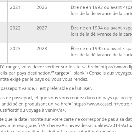
2021
2026
Être né en 1993 ou avant <sp
lors de la délivrance de la cart
2022
2027
Être né en 1994 ou avant <sp
lors de la délivrance de la cart
2023
2028
Être né en 1995 ou avant <sp
lors de la délivrance de la cart
l'étranger, vous devez vérifier sur le site <a href="https://www.d
ils-par-pays-destination/" target="_blank">Conseils aux voyageur
tité exigé par le pays où vous vous rendez.
passeport valide, il est préférable de l'utiliser.
pas de passeport, et que vous vous rendez dans un pays qui accep
anticipé en produisant un <a href="https://www.cassel.fr/votre-
tificatif du voyage à venir</a>.
pte que la date inscrite sur votre carte ne corresponde pas à sa da
ww.interieur.gouv.fr/Archives/Archives-des-actualites/2014-Actua
>fiche d'information traduite</a> aux autorités étrangères.