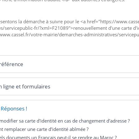
sentons la démarche à suivre pour le <a href="https://www.casse
es/servicepublic-fr/?xml=F21089">renouvellement d'une carte d'id
/www.cassel.fr/votre-mairie/demarches-administratives/service
 référence
n ligne et formulaires
 Réponses !
modifier sa carte d'identité en cas de changement d'adresse ?
 remplacer une carte d'identité abîmée ?
ls documents un Français peut-il se rendre au Maroc ?