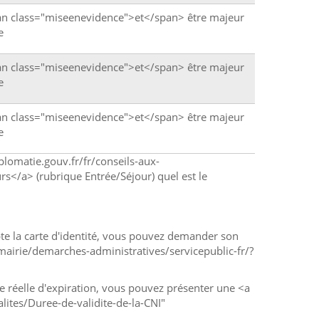
an class="miseenevidence">et</span> être majeur
e
an class="miseenevidence">et</span> être majeur
e
an class="miseenevidence">et</span> être majeur
e
iplomatie.gouv.fr/fr/conseils-aux-
s</a> (rubrique Entrée/Séjour) quel est le
te la carte d'identité, vous pouvez demander son
mairie/demarches-administratives/servicepublic-fr/?
te réelle d'expiration, vous pouvez présenter une <a
lites/Duree-de-validite-de-la-CNI"