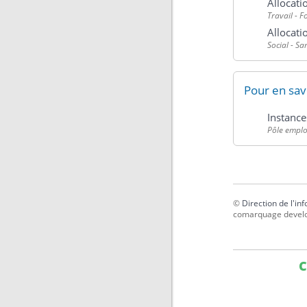
Allocati
Travail - 
Allocati
Social - Sa
Pour en sav
Instance
Pôle emplo
©
Direction de l'in
comarquage devel
C