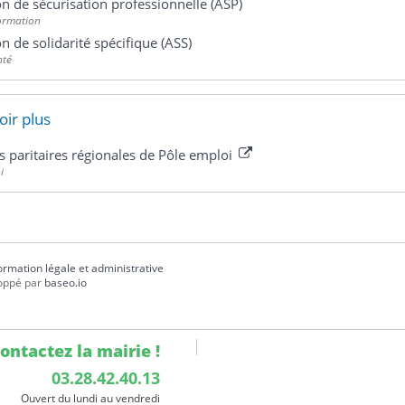
on de sécurisation professionnelle (ASP)
Formation
on de solidarité spécifique (ASS)
nté
oir plus
s paritaires régionales de Pôle emploi
i
formation légale et administrative
oppé par
baseo.io
ontactez la mairie !
03.28.42.40.13
Ouvert du lundi au vendredi