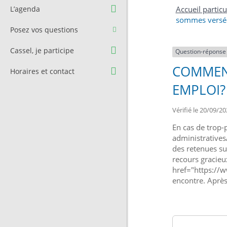
Question à l’équipe
Pré-réservation de salle
L’agenda
Accueil particu
municipale
sommes versées
Transport
Posez vos questions
Contact et Accès
Stationnement
Cassel, je participe
Question-réponse
Cimetière
COMMENT
Horaires et contact
EMPLOI?
Vérifié le 20/09/20
En cas de trop-
administratives
des retenues su
recours gracieu
href="https://w
encontre. Après 