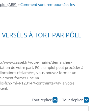
ploi (ARE)
Comment sont remboursées les
>
ERSÉES À TORT PAR PÔLE
s://www.cassel.fr/votre-mairie/demarches-
ation de votre part, Pôle emploi peut procéder à
 allocations réclamées, vous pouvez former un
également former une <a
lic-fr/?xml=R12314">contrainte</a> à votre
tent.
Tout replier
Tout déplier