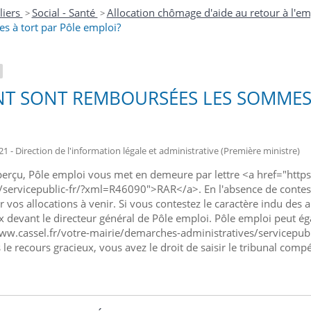
liers
Social - Santé
Allocation chômage d'aide au retour à l'em
>
>
 à tort par Pôle emploi?
 SONT REMBOURSÉES LES SOMMES V
21 - Direction de l'information légale et administrative (Première ministre)
perçu, Pôle emploi vous met en demeure par lettre <a href="http
/servicepublic-fr/?xml=R46090">RAR</a>. En l'absence de contest
r vos allocations à venir. Si vous contestez le caractère indu des
x devant le directeur général de Pôle emploi. Pôle emploi peut 
ww.cassel.fr/votre-mairie/demarches-administratives/servicepub
le recours gracieux, vous avez le droit de saisir le tribunal compé