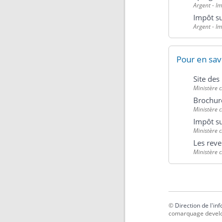
Argent - I
Impôt su
Argent - I
Pour en sav
Site de
Ministère 
Brochur
Ministère 
Impôt su
Ministère 
Les rev
Ministère 
©
Direction de l'in
comarquage devel