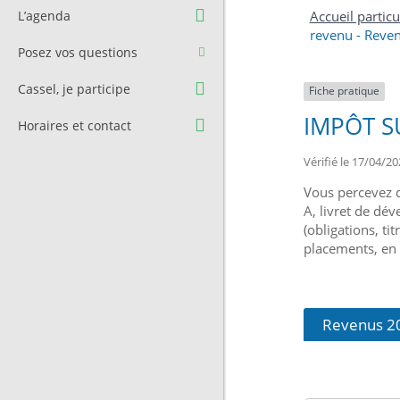
Question à l’équipe
Pré-réservation de salle
L’agenda
Accueil particu
municipale
revenu - Reve
Transport
Posez vos questions
Contact et Accès
Stationnement
Cassel, je participe
Fiche pratique
Cimetière
IMPÔT S
Horaires et contact
Vérifié le 17/04/20
Vous percevez d
A, livret de dév
(obligations, ti
placements, en p
Revenus 2