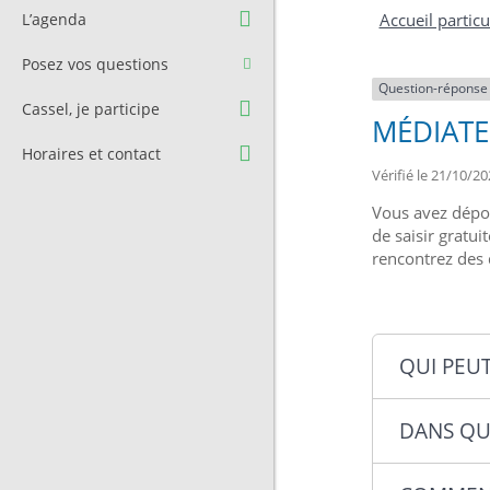
Question à l’équipe
Pré-réservation de salle
L’agenda
Accueil particu
municipale
Transport
Posez vos questions
Contact et Accès
Stationnement
Question-réponse
Cassel, je participe
MÉDIATE
Cimetière
Horaires et contact
Vérifié le 21/10/20
Vous avez dépos
de saisir gratu
rencontrez des 
QUI PEUT
DANS QU