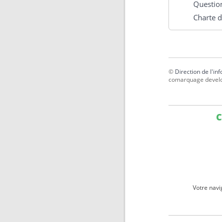
Question
Charte d
©
Direction de l'in
comarquage devel
C
Votre navi