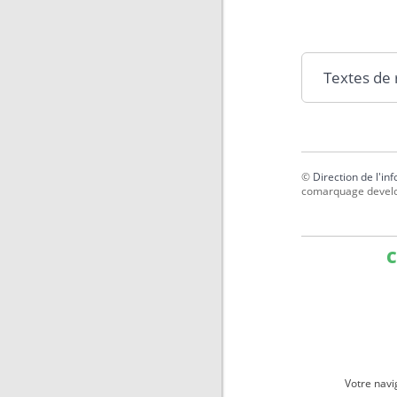
Textes de
©
Direction de l'in
comarquage devel
C
Votre navi