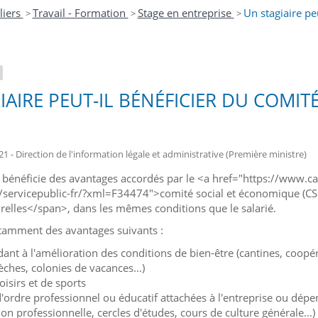
liers
Travail - Formation
Stage en entreprise
Un stagiaire pe
>
>
>
IAIRE PEUT-IL BÉNÉFICIER DU COMI
21 - Direction de l'information légale et administrative (Première ministre)
re bénéficie des avantages accordés par le <a href="https://www.c
/servicepublic-fr/?xml=F34474">comité social et économique (CSE
turelles</span>, dans les mêmes conditions que le salarié.
notamment des avantages suivants :
ndant à l'amélioration des conditions de bien-être (cantines, coo
èches, colonies de vacances...)
loisirs et de sports
d'ordre professionnel ou éducatif attachées à l'entreprise ou dépe
on professionnelle, cercles d'études, cours de culture générale...)