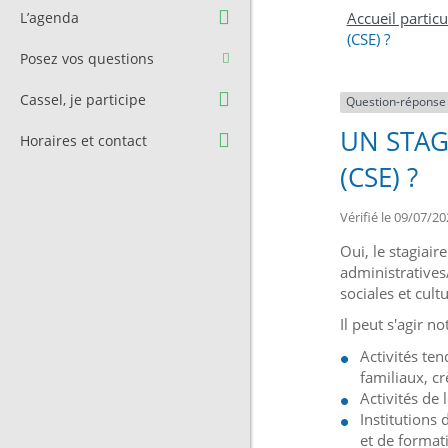
Question à l’équipe
Pré-réservation de salle
L’agenda
Accueil particu
municipale
(CSE) ?
Transport
Posez vos questions
Contact et Accès
Stationnement
Cassel, je participe
Question-réponse
Cimetière
UN STAG
Horaires et contact
(CSE) ?
Vérifié le 09/07/20
Oui, le stagiai
administratives
sociales et cul
Il peut s'agir 
Activités te
familiaux, cr
Activités de 
Institutions 
et de formati