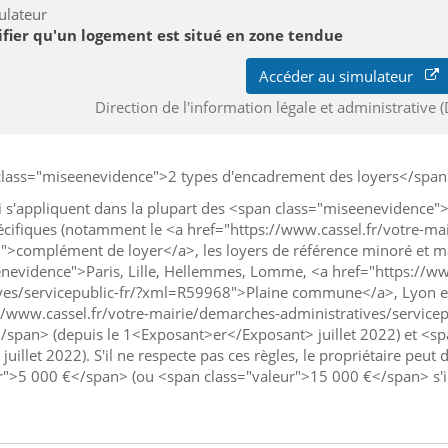
ulateur
ifier qu'un logement est situé en zone tendue
Accéder au simulateur
Direction de l'information légale et administrative (
 class="miseenevidence">2 types d'encadrement des loyers</span
ui s'appliquent dans la plupart des <span class="miseeneviden
pécifiques (notamment le <a href="https://www.cassel.fr/votre-ma
complément de loyer</a>, les loyers de référence minoré et maj
nevidence">Paris, Lille, Hellemmes, Lomme, <a href="https://ww
ves/servicepublic-fr/?xml=R59968">Plaine commune</a>, Lyon et
//www.cassel.fr/votre-mairie/demarches-administratives/servic
</span> (depuis le 1<Exposant>er</Exposant> juillet 2022) et 
 juillet 2022). S'il ne respecte pas ces règles, le propriétaire pe
r">5 000 €</span> (ou <span class="valeur">15 000 €</span> s'il