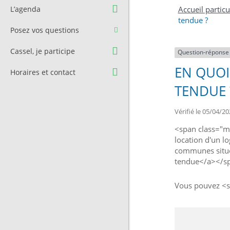
Question à l’équipe
Pré-réservation de salle
L’agenda
Accueil particu
municipale
tendue ?
Transport
Posez vos questions
Contact et Accès
Stationnement
Cassel, je participe
Question-réponse
Cimetière
EN QUOI
Horaires et contact
TENDUE 
Vérifié le 05/04/20
<span class="mi
location d'un l
communes situé
tendue</a></s
Vous pouvez <sp