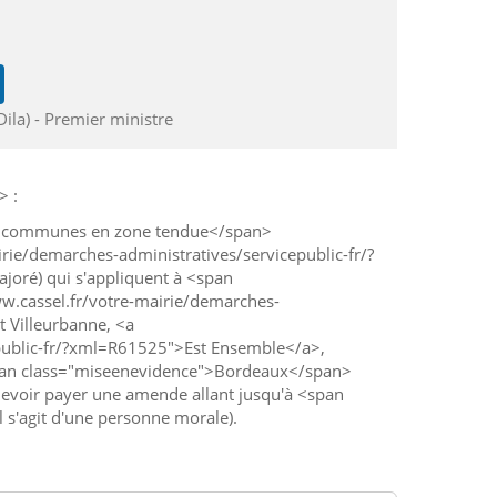
Dila) - Premier ministre
> :
ce">communes en zone tendue</span>
irie/demarches-administratives/servicepublic-fr/?
oré) qui s'appliquent à <span
w.cassel.fr/votre-mairie/demarches-
 Villeurbanne, <a
epublic-fr/?xml=R61525">Est Ensemble</a>,
<span class="miseenevidence">Bordeaux</span>
ut devoir payer une amende allant jusqu'à <span
 s'agit d'une personne morale).