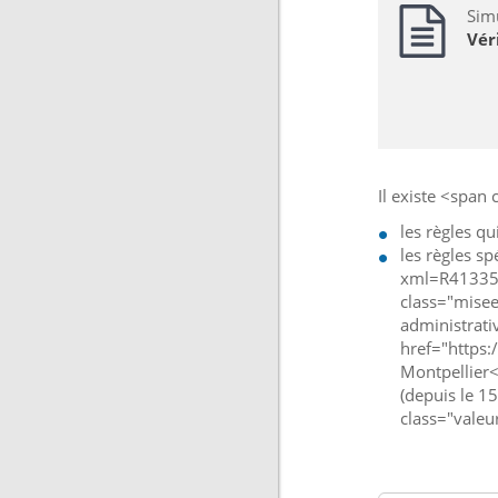
Sim
Vér
Il existe <span
les règles q
les règles s
xml=R41335">
class="misee
administrati
href="https:
Montpellier
(depuis le 15
class="valeu