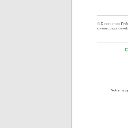
©
Direction de l'in
comarquage devel
C
Votre navi