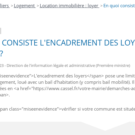
liers
Logement
Location immobilière : loyer
En quoi consist
>
>
>
 CONSISTE L'ENCADREMENT DES LOY
?
23 - Direction de l'information légale et administrative (Première ministre)
seenevidence">L'encadrement des loyers</span> pose une limite a
ogement, loué avec un bail d'habitation (y compris bail mobilité).
es en <a href="https://www.cassel.fr/votre-mairie/demarches-a
pan>.
an class="miseenevidence">vérifier si votre commune est située 