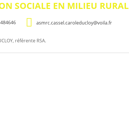
ON SOCIALE EN MILIEU RURAL
8484646
asmrc.cassel.caroleducloy@voila.fr
CLOY, référente RSA.