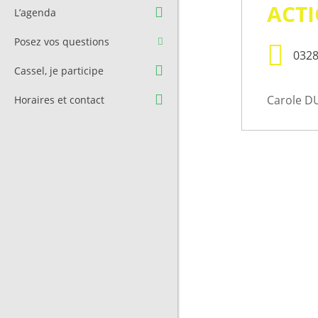
Question à l’équipe
Pré-réservation de salle
ACTI
L’agenda
municipale
Transport
Posez vos questions
Contact et Accès
Stationnement
032
Cassel, je participe
Cimetière
Carole DU
Horaires et contact