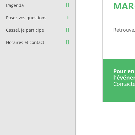
Question à l’équipe
Pré-réservation de salle
MAR
L’agenda
municipale
Transport
Posez vos questions
Contact et Accès
Stationnement
Retrouve
Cassel, je participe
Cimetière
Horaires et contact
Pour en 
l'évén
Contacte